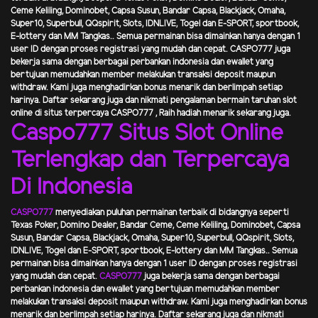
Ceme Keliling, Dominobet, Capsa Susun, Bandar Capsa, Blackjack, Omaha,
Super10, Superbull, QQspirit, Slots, IDNLIVE, Togel dan E-SPORT, sportbook,
E-lottery dan MM Tangkas.. Semua permainan bisa dimainkan hanya dengan 1
user ID dengan proses registrasi yang mudah dan cepat.
CASPO777
juga
bekerja sama dengan berbagai perbankan indonesia dan ewallet yang
bertujuan memudahkan member melakukan transaksi deposit maupun
withdraw. Kami juga menghadirkan bonus menarik dan berlimpah setiap
harinya. Daftar sekarang juga dan nikmati pengalaman bermain taruhan slot
online di situs terpercaya
CASPO777
,
Raih hadiah menarik sekarang juga.
Caspo777 Situs Slot Online
Terlengkap dan Terpercaya
Di Indonesia
CASPO777
menyediakan puluhan permainan terbaik di bidangnya seperti
Texas Poker, Domino Dealer, Bandar Ceme, Ceme Keliling, Dominobet, Capsa
Susun, Bandar Capsa, Blackjack, Omaha, Super10, Superbull, QQspirit, Slots,
IDNLIVE, Togel dan E-SPORT, sportbook, E-lottery dan MM Tangkas.. Semua
permainan bisa dimainkan hanya dengan 1 user ID dengan proses registrasi
yang mudah dan cepat.
CASPO777
juga bekerja sama dengan berbagai
perbankan indonesia dan ewallet yang bertujuan memudahkan member
melakukan transaksi deposit maupun withdraw. Kami juga menghadirkan bonus
menarik dan berlimpah setiap harinya. Daftar sekarang juga dan nikmati