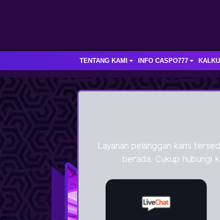
TENTANG KAMI
INFO CASPO777
KALKU
Layanan pelanggan kami tersedi
berada. Cukup hubungi k