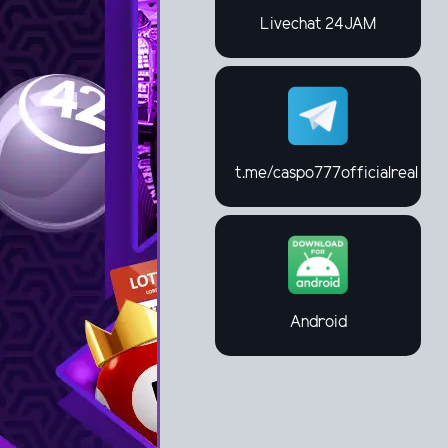
Livechat 24JAM
t.me/caspo777officialreal
Android