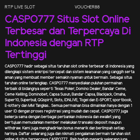
RTP LIVE SLOT
VOUCHER88
CASPO777 Situs Slot Online
Terbesar dan Terpercaya Di
Indonesia dengan RTP
Tertinggi
CASPO777
hadir sebagai situs taruhan slot online terbesar di indonesia yang
dilengkapi sistem enkripsi tercepat dan sistem keamanan yang canggih serta
aman yang membuat member semakin nyaman untuk bermain. Sebagai situs
taruhan online terlengkap.
CASPO777
menyediakan puluhan permainan
terbaik di bidangnya seperti Texas Poker, Domino Dealer, Bandar Ceme,
Ceme Keliling, Dominobet, Capsa Susun, Bandar Capsa, Blackjack, Omaha,
Super10, Superbull, QQspirit, Slots, IDNLIVE, Togel dan E-SPORT, sportbook,
E-lottery dan MM Tangkas.. Semua permainan bisa dimainkan hanya dengan 1
user ID dengan proses registrasi yang mudah dan cepat.
CASPO777
juga
bekerja sama dengan berbagai perbankan indonesia dan ewallet yang
bertujuan memudahkan member melakukan transaksi deposit maupun
withdraw. Kami juga menghadirkan bonus menarik dan berlimpah setiap
harinya. Daftar sekarang juga dan nikmati pengalaman bermain taruhan slot
online di situs terpercaya
CASPO777
,
Raih hadiah menarik sekarang juga.