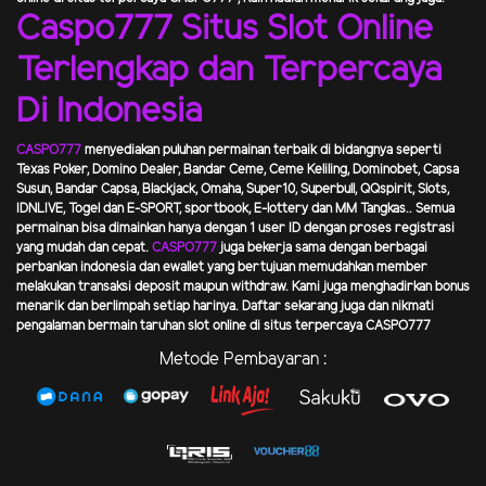
Caspo777 Situs Slot Online
Terlengkap dan Terpercaya
Di Indonesia
CASPO777
menyediakan puluhan permainan terbaik di bidangnya seperti
Texas Poker, Domino Dealer, Bandar Ceme, Ceme Keliling, Dominobet, Capsa
Susun, Bandar Capsa, Blackjack, Omaha, Super10, Superbull, QQspirit, Slots,
IDNLIVE, Togel dan E-SPORT, sportbook, E-lottery dan MM Tangkas.. Semua
permainan bisa dimainkan hanya dengan 1 user ID dengan proses registrasi
yang mudah dan cepat.
CASPO777
juga bekerja sama dengan berbagai
perbankan indonesia dan ewallet yang bertujuan memudahkan member
melakukan transaksi deposit maupun withdraw. Kami juga menghadirkan bonus
menarik dan berlimpah setiap harinya. Daftar sekarang juga dan nikmati
pengalaman bermain taruhan slot online di situs terpercaya
CASPO777
Metode Pembayaran :